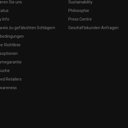
eren Sie uns
Sustainability
tatus
Philosophie
 Info
Press Centre
weis zu gefälschten Schlägern
Geschäftskunden Anfragen
bedingungen
-Richtlinie
soptionen
megarantie
suche
ed Retailers
wareness