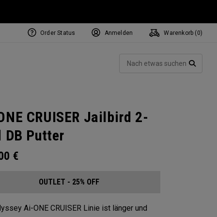
Order Status
Anmelden
Warenkorb (
0
)
Such
SUCH
ONE CRUISER Jailbird 2-
l DB Putter
.00
€
OUTLET - 25% OFF
yssey Ai-ONE CRUISER Linie ist länger und