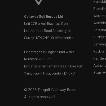
Kontakti
Bestells
Warranty
Callaway Golf Europe Ltd
Warnhin
Unit 27 Barwell Business Park
Versand
Leatherhead Road Chessington
Rückgabe
Surrey | KT9 2NY | Großbritannien
Zahlung
Rücknah
Eingetragen in England und Wales
Händler
Nummer: 2756321
Authoris
Eingetragenen Firmensitzes: 1 Blossom
Scam A
Yard, Fourth Floor, London, E1 6RS
©
2026
Topgolf Callaway Brands.
All rights reserved.