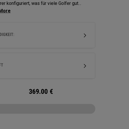
er konfiguriert, was für viele Golfer gut
et ist. Beide neuen Modelle verfügen über
n Ai-One Insert, der für eine gleichmäßigere
schwindigkeit sorgt, selbst bei nicht mittig
IGKEIT:
fenen Schlägen. So enden Putts näher am Loch.
FT
369.00
€