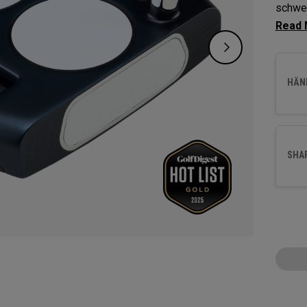
schwer
geeign
unsere
Ballge
HÄND
getrof
SHA