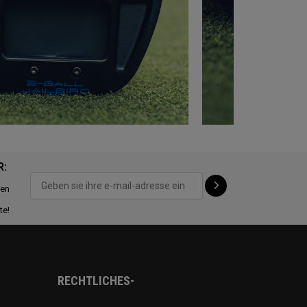
R:
ten
te!
RECHTLICHES-