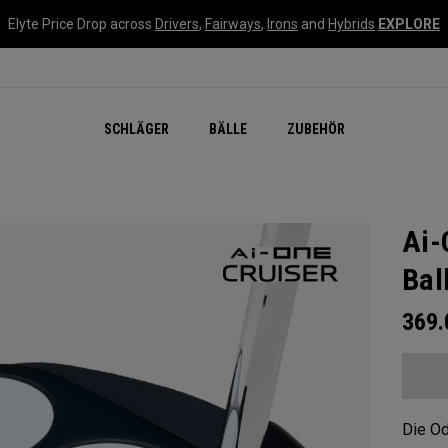
Elyte Price Drop across
Drivers
,
Fairways
,
Irons
and
Hybrids
EXPLORE
SCHLÄGER
BÄLLE
ZUBEHÖR
Ai-
Bal
369
Die Od