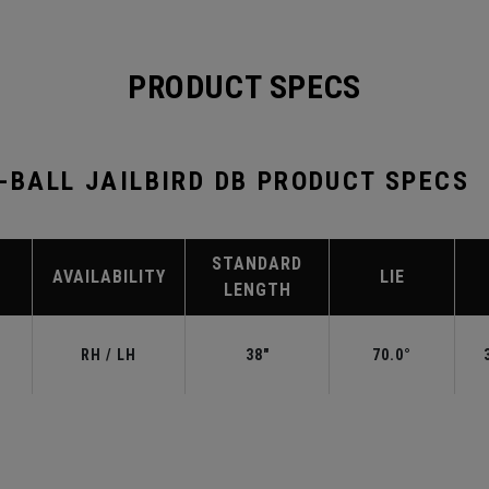
PRODUCT SPECS
2-BALL JAILBIRD DB PRODUCT SPECS
STANDARD
AVAILABILITY
LIE
LENGTH
RH / LH
38"
70.0°