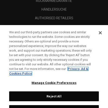
RÜCKNAHMEGARANTIE
HÄNDLERSUCHE
AUTHORISED RETAILERS
SCAM AWARENESS
We and our third-party partners use cookies and similar
UNTERNEHMENSPROFIL
technologies to run the website. Some cookies are strictly
necessary. Others are optional and provide a more
RECHTLICHES-
personalized experience, improve the way our websites
work, and support our marketing operations; these will only
be set with your consent. By clicking the ‘Reject All' button
you are agreeing to only strictly necessary cookies if you
continue to visit our website. All other optional cookies will
not be set. For more information, see our
Privacy, Ad &
Cookies Policy
Manage Cookie Preferences
Reject All