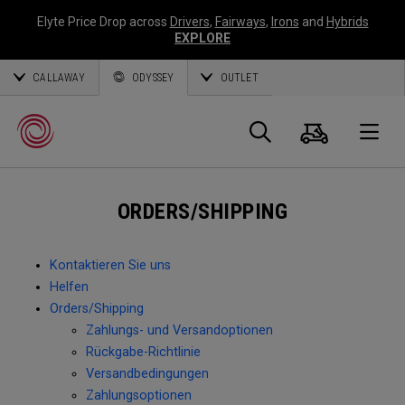
Elyte Price Drop across
Drivers
,
Fairways
,
Irons
and
Hybrids
EXPLORE
CALLAWAY
ODYSSEY
OUTLET
Warenk
Suche
O
ORDERS/SHIPPING
Callaway
Golf
Kontaktieren Sie uns
Helfen
Orders/Shipping
Zahlungs- und Versandoptionen
Rückgabe-Richtlinie
Versandbedingungen
Zahlungsoptionen