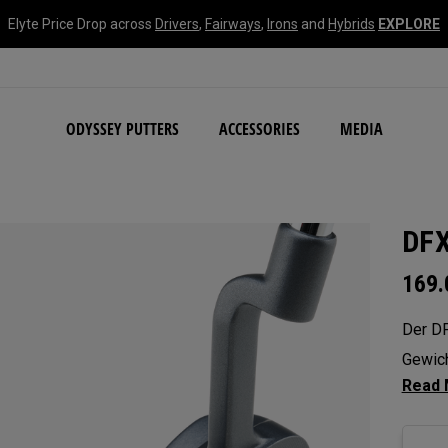
Elyte Price Drop across
Drivers
,
Fairways
,
Irons
and
Hybrids
EXPLORE
NEW Damascus Milled C
ODYSSEY PUTTERS
ACCESSORIES
MEDIA
DFX
169
Der DF
Gewich
Hosel 
Hang v