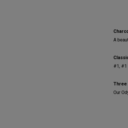
Charco
A beaut
Classi
#1, #1 
Three 
Our Od