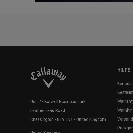
HILFE
Kontakti
Bestells
Warranty
Unit 27 Barwell Business Park
Warnhin
Leatherhead Road
Versand
Chessington - KT9 2NY - United Kingdom
Rückgabe
United Kingdom: