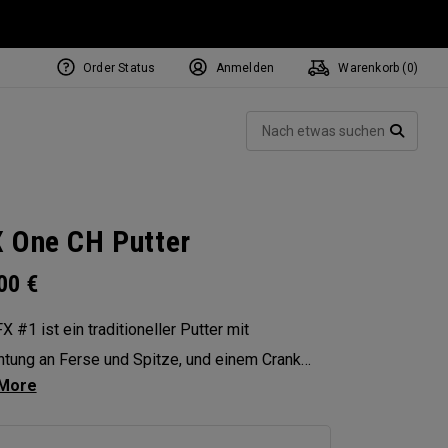
Order Status
Anmelden
Warenkorb (
0
)
NEW Tri-Hot Square 2 Square
ollection
Such
Putters
SUCH
 One CH Putter
.00
€
X #1 ist ein traditioneller Putter mit
tung an Ferse und Spitze, und einem Crank
das diesem Putter einen signifikanten Toe-
erleiht. Dieser Putter eignet sich am besten für