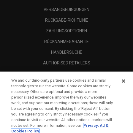
VERSANDBEDINGUNGEN
RÜCKGABE-RICHTLINIE
ZAHLUNGSOPTIONEN
RÜCKNAHMEGARANTIE
HÄNDLERSUCHE
AUTHORISED RETAILERS
SCAM AWARENESS
We and our third-party partners use cookies and similar
UNTERNEHMENSPROFIL
technologies to run the website. Some cookies are strictly
necessary. Others are optional and provide a more
RECHTLICHES-
personalized experience, improve the way our websites
work, and support our marketing operations; these will only
be set with your consent. By clicking the ‘Reject All' button
you are agreeing to only strictly necessary cookies if you
continue to visit our website. All other optional cookies will
not be set. For more information, see our
Privacy, Ad &
Cookies Policy