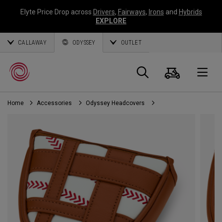
Elyte Price Drop across
Drivers
,
Fairways
,
Irons
and
Hybrids
EXPLORE
CALLAWAY
ODYSSEY
OUTLET
Warenk
Suche
O
Home
Accessories
Odyssey Headcovers
Callaway
Golf