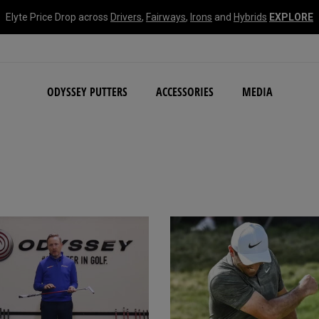
Elyte Price Drop across
Drivers
,
Fairways
,
Irons
and
Hybrids
EXPLORE
NEW Damascus Milled C
ODYSSEY PUTTERS
ACCESSORIES
MEDIA