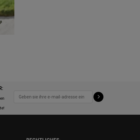
R:
ten
te!