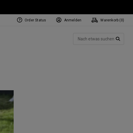
Order Status
Anmelden
Warenkorb (
0
)
NEW Tri-Hot Square 2 Square
ollection
Such
Putters
SUCH