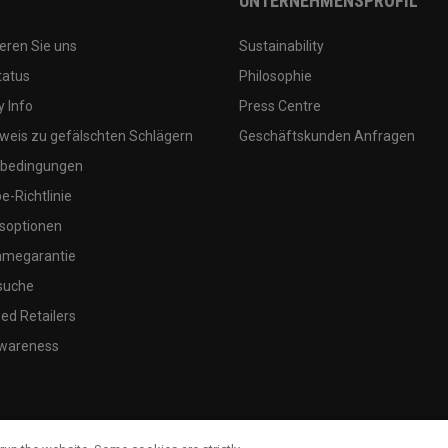
UNTERNEHMENSPROFIL
eren Sie uns
Sustainability
tatus
Philosophie
 Info
Press Centre
weis zu gefälschten Schlägern
Geschäftskunden Anfragen
bedingungen
-Richtlinie
soptionen
megarantie
suche
ed Retailers
wareness