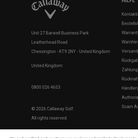
HILFE
Kontakti
Bestells
Warranty
Unit 27 Barwell Business Park
Warnhin
Leatherhead Road
Versand
Chessington - KT9 2NY - United Kingdom
Rückgabe
United Kingdom:
Zahlung
Rücknah
0800 026 4653
Händler
Authoris
Scam A
©
2026
Callaway Golf.
All rights reserved.