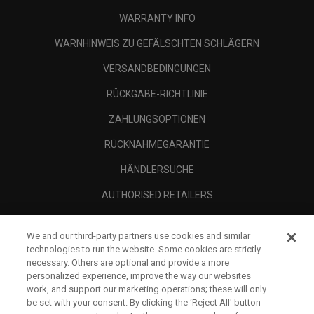
WARRANTY INFO
WARNHINWEIS ZU GEFÄLSCHTEN SCHLÄGERN
VERSANDBEDINGUNGEN
RÜCKGABE-RICHTLINIE
ZAHLUNGSOPTIONEN
RÜCKNAHMEGARANTIE
HÄNDLERSUCHE
AUTHORISED RETAILERS
SCAM AWARENESS
We and our third-party partners use cookies and similar
UNTERNEHMENSPROFIL
technologies to run the website. Some cookies are strictly
necessary. Others are optional and provide a more
RECHTLICHES-
personalized experience, improve the way our websites
work, and support our marketing operations; these will only
be set with your consent. By clicking the ‘Reject All' button