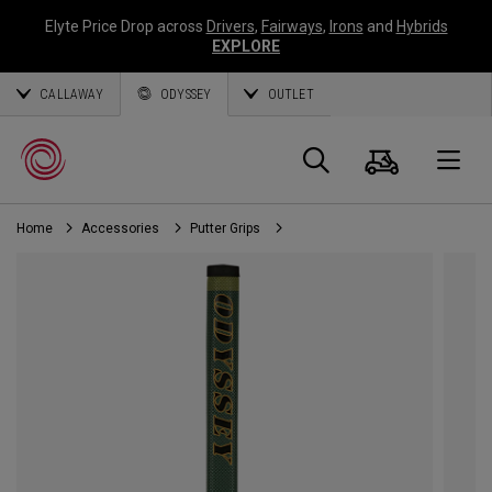
Elyte Price Drop across
Drivers
,
Fairways
,
Irons
and
Hybrids
EXPLORE
CALLAWAY
ODYSSEY
OUTLET
Warenk
Suche
O
Home
Accessories
Putter Grips
Callaway
Golf