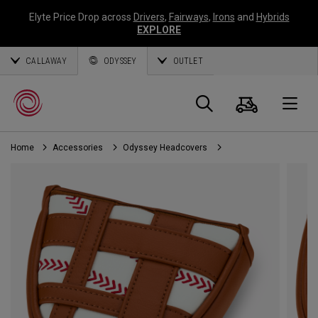
Elyte Price Drop across
Drivers
,
Fairways
,
Irons
and
Hybrids
EXPLORE
CALLAWAY
ODYSSEY
OUTLET
Warenk
Suche
O
Home
Accessories
Odyssey Headcovers
Callaway
Golf