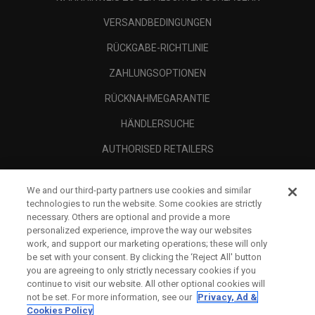
VERSANDBEDINGUNGEN
RÜCKGABE-RICHTLINIE
ZAHLUNGSOPTIONEN
RÜCKNAHMEGARANTIE
HÄNDLERSUCHE
AUTHORISED RETAILERS
SCAM AWARENESS
We and our third-party partners use cookies and similar
UNTERNEHMENSPROFIL
technologies to run the website. Some cookies are strictly
necessary. Others are optional and provide a more
RECHTLICHES-
personalized experience, improve the way our websites
work, and support our marketing operations; these will only
be set with your consent. By clicking the ‘Reject All' button
you are agreeing to only strictly necessary cookies if you
continue to visit our website. All other optional cookies will
not be set. For more information, see our
Privacy, Ad &
Cookies Policy