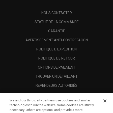
NOUS CONTACTER
STATUT DE LA COMMANDE
GARANTIE
AVERTISSEMENT ANTI-CONTREFAÇON
POLITIQUE D'EXPÉDITION
POLITIQUE DE RETOUR
OPTIONS DE PAIEMENT
TROUVER UN DÉTAILLANT
REVENDEURS AUTORISÉS
SCAM AWARENESS
We and our third-party partners use cookies and similar
A PROPOS
technologies to run the website. Some cookies are strictly
necessary. Others are optional and provide a more