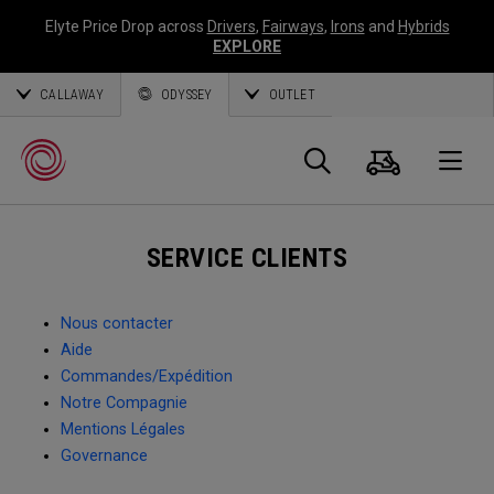
Elyte Price Drop across
Drivers
,
Fairways
,
Irons
and
Hybrids
EXPLORE
CALLAWAY
ODYSSEY
OUTLET
Panier
Recherch
O
SERVICE CLIENTS
Callaway
Golf
Nous contacter
Aide
Commandes/Expédition
Notre Compagnie
Mentions Légales
Governance