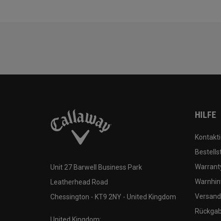
HILFE
Kontakti
Bestells
Warranty
Unit 27 Barwell Business Park
Warnhin
Leatherhead Road
Versand
Chessington - KT9 2NY - United Kingdom
Rückgabe
United Kingdom: