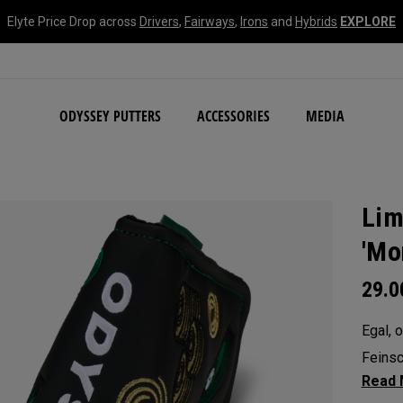
Elyte Price Drop across
Drivers
,
Fairways
,
Irons
and
Hybrids
EXPLORE
NEW Damascus Milled C
ODYSSEY PUTTERS
ACCESSORIES
MEDIA
Lim
'Mo
29.
Egal, 
Feinsc
zeigen