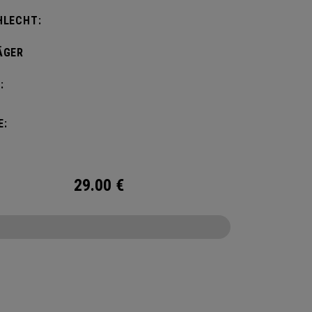
HLECHT:
ÄGER
:
E:
29.00
€
CONFIGURE