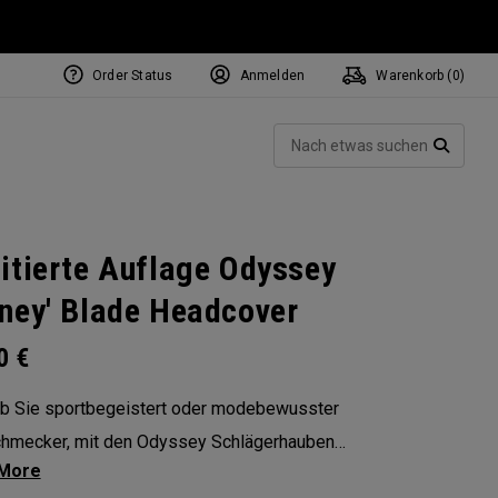
Order Status
Anmelden
Warenkorb (
0
)
NEW Tri-Hot Square 2 Square
ollection
Such
Putters
SUCH
itierte Auflage Odyssey
ney' Blade Headcover
00
€
ob Sie sportbegeistert oder modebewusster
hmecker, mit den Odyssey Schlägerhauben
 Sie Ihre Persönlichkeit