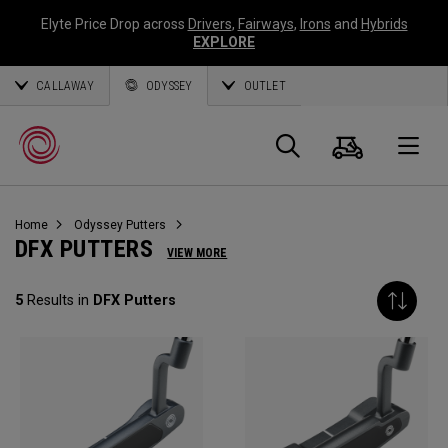
Elyte Price Drop across
Drivers
,
Fairways
,
Irons
and
Hybrids
EXPLORE
CALLAWAY
ODYSSEY
OUTLET
Warenk
Suche
O
Home
Odyssey Putters
Callaway
DFX PUTTERS
VIEW MORE
Golf
5
Results in
DFX Putters