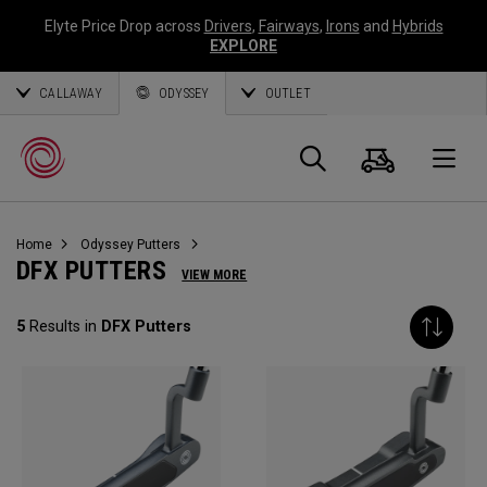
Elyte Price Drop across
Drivers
,
Fairways
,
Irons
and
Hybrids
EXPLORE
CALLAWAY
ODYSSEY
OUTLET
Warenk
Suche
O
Home
Odyssey Putters
Callaway
DFX PUTTERS
VIEW MORE
Golf
5
Results in
DFX Putters