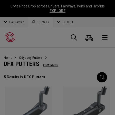
Elyte Price Drop across
Drivers
,
Fairways
,
Irons
and
Hybrids
EXPLORE
CALLAWAY
ODYSSEY
OUTLET
Panier
Recherch
O
Home
Odyssey Putters
Callaway
DFX PUTTERS
VIEW MORE
Golf
5
Results in
DFX Putters