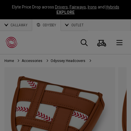
Elyte Price Drop across
Drivers
,
Fairways
,
Irons
and
Hybrids
EXPLORE
CALLAWAY
ODYSSEY
OUTLET
Warenk
Suche
O
Home
Accessories
Odyssey Headcovers
Callaway
Golf