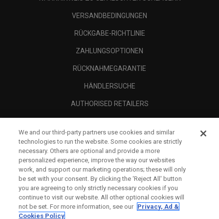
VERSANDBEDINGUNGEN
RÜCKGABE-RICHTLINIE
ZAHLUNGSOPTIONEN
RÜCKNAHMEGARANTIE
HÄNDLERSUCHE
AUTHORISED RETAILERS
SCAM AWARENESS
We and our third-party partners use cookies and similar
UNTERNEHMENSPROFIL
technologies to run the website. Some cookies are strictly
necessary. Others are optional and provide a more
RECHTLICHES-
personalized experience, improve the way our websites
work, and support our marketing operations; these will only
be set with your consent. By clicking the ‘Reject All' button
you are agreeing to only strictly necessary cookies if you
continue to visit our website. All other optional cookies will
not be set. For more information, see our
Privacy, Ad &
Cookies Policy