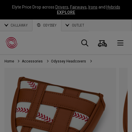
Elyte Price Drop across
Drivers
,
Fairways
,
Irons
and
Hybrids
EXPLORE
CALLAWAY
ODYSSEY
OUTLET
Warenk
Suche
O
Home
Accessories
Odyssey Headcovers
Callaway
Golf