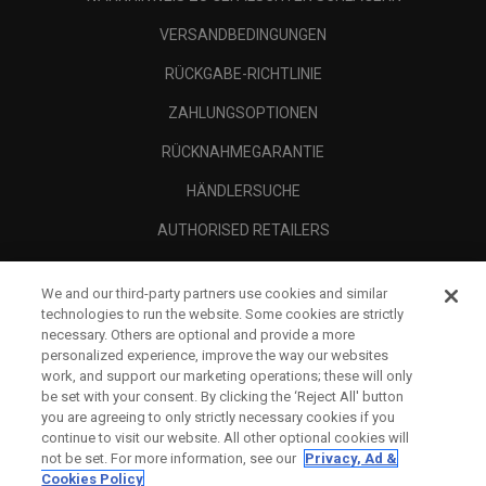
VERSANDBEDINGUNGEN
RÜCKGABE-RICHTLINIE
ZAHLUNGSOPTIONEN
RÜCKNAHMEGARANTIE
HÄNDLERSUCHE
AUTHORISED RETAILERS
SCAM AWARENESS
We and our third-party partners use cookies and similar
UNTERNEHMENSPROFIL
technologies to run the website. Some cookies are strictly
necessary. Others are optional and provide a more
RECHTLICHES-
personalized experience, improve the way our websites
work, and support our marketing operations; these will only
be set with your consent. By clicking the ‘Reject All' button
you are agreeing to only strictly necessary cookies if you
continue to visit our website. All other optional cookies will
not be set. For more information, see our
Privacy, Ad &
Cookies Policy