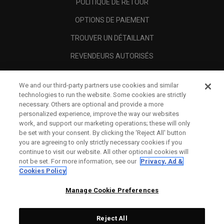
POLITIQUE DE RETOUR
OPTIONS DE PAIEMENT
TROUVER UN DÉTAILLANT
REVENDEURS AUTORISÉS
SCAM AWARENESS
We and our third-party partners use cookies and similar
A PROPOS
technologies to run the website. Some cookies are strictly
necessary. Others are optional and provide a more
MENTIONS LÉGALES
personalized experience, improve the way our websites
work, and support our marketing operations; these will only
be set with your consent. By clicking the ‘Reject All' button
you are agreeing to only strictly necessary cookies if you
continue to visit our website. All other optional cookies will
not be set. For more information, see our
Privacy, Ad &
Cookies Policy
Manage Cookie Preferences
Reject All