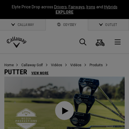
Elyte Price Drop across
Drivers
,
Fairways
,
Irons
and
Hybrids
EXPLORE
CALLAWAY
ODYSSEY
OUTLET
Panier
Recherch
O
Callaway
Golf
Home
Callaway Golf
Vidéos
Vidéos
Produits
PUTTER
VIEW MORE