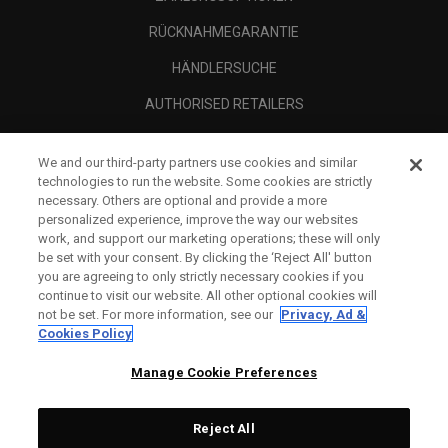
RÜCKNAHMEGARANTIE
HÄNDLERSUCHE
AUTHORISED RETAILERS
SCAM AWARENESS
We and our third-party partners use cookies and similar
UNTERNEHMENSPROFIL
technologies to run the website. Some cookies are strictly
necessary. Others are optional and provide a more
RECHTLICHES-
personalized experience, improve the way our websites
work, and support our marketing operations; these will only
be set with your consent. By clicking the ‘Reject All' button
you are agreeing to only strictly necessary cookies if you
continue to visit our website. All other optional cookies will
not be set. For more information, see our
Privacy, Ad &
Cookies Policy
Manage Cookie Preferences
Reject All