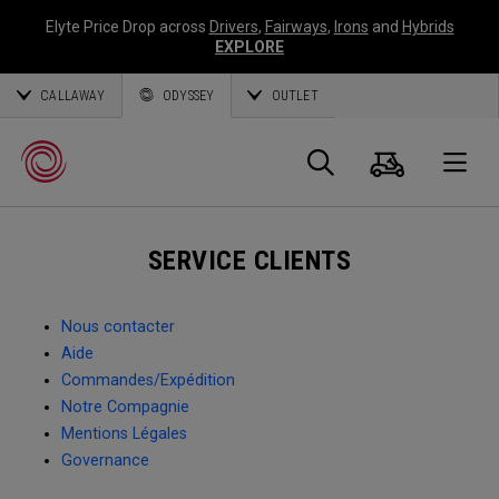
Elyte Price Drop across
Drivers
,
Fairways
,
Irons
and
Hybrids
EXPLORE
CALLAWAY
ODYSSEY
OUTLET
Panier
Recherch
O
SERVICE CLIENTS
Callaway
Golf
Nous contacter
Aide
Commandes/Expédition
Notre Compagnie
Mentions Légales
Governance