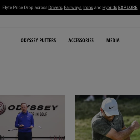
Elyte Price Drop across
Drivers
,
Fairways
,
Irons
and
Hybrids
EXPLORE
NEW Damascus Milled C
ODYSSEY PUTTERS
ACCESSORIES
MEDIA