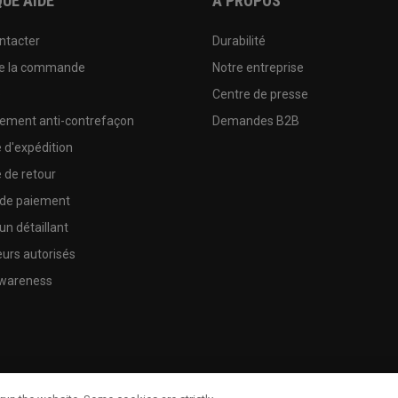
UE AIDE
A PROPOS
ntacter
Durabilité
de la commande
Notre entreprise
e
Centre de presse
sement anti-contrefaçon
Demandes B2B
e d'expédition
e de retour
 de paiement
un détaillant
urs autorisés
wareness