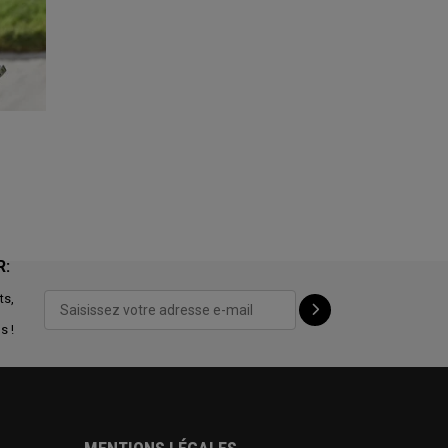
R:
ts,
s !