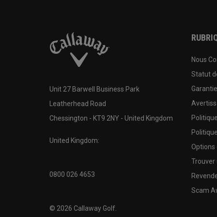
RUBRIQ
Nous Co
Statut 
Garanti
Unit 27 Barwell Business Park
Avertis
Leatherhead Road
Politiqu
Chessington - KT9 2NY - United Kingdom
Politiqu
United Kingdom:
Options
Trouver 
0800 026 4653
Revende
Scam A
©
2026
Callaway Golf.