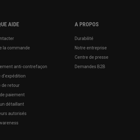
UE AIDE
A PROPOS
ntacter
Durabilité
de la commande
Notre entreprise
e
Centre de presse
sement anti-contrefaçon
Demandes B2B
e d'expédition
e de retour
 de paiement
un détaillant
urs autorisés
wareness