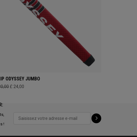
IP ODYSSEY JUMBO
30,00
£ 24,00
R:
ts,
s !