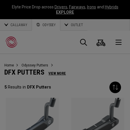
Elyte Price Drop across
Drivers
,
Fairways
,
Irons
and
Hybrids
EXPLORE
CALLAWAY
ODYSSEY
OUTLET
Panier
Recherch
O
Home
Odyssey Putters
Callaway
DFX PUTTERS
VIEW MORE
Golf
5
Results in
DFX Putters