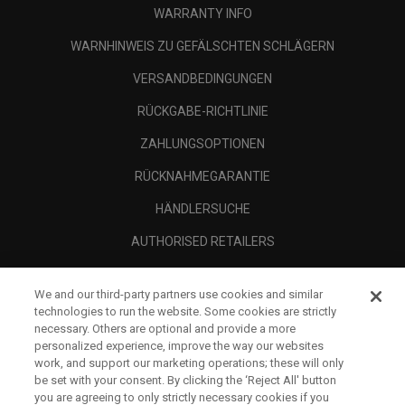
WARRANTY INFO
WARNHINWEIS ZU GEFÄLSCHTEN SCHLÄGERN
VERSANDBEDINGUNGEN
RÜCKGABE-RICHTLINIE
ZAHLUNGSOPTIONEN
RÜCKNAHMEGARANTIE
HÄNDLERSUCHE
AUTHORISED RETAILERS
SCAM AWARENESS
We and our third-party partners use cookies and similar
UNTERNEHMENSPROFIL
technologies to run the website. Some cookies are strictly
necessary. Others are optional and provide a more
RECHTLICHES-
personalized experience, improve the way our websites
work, and support our marketing operations; these will only
be set with your consent. By clicking the ‘Reject All' button
you are agreeing to only strictly necessary cookies if you