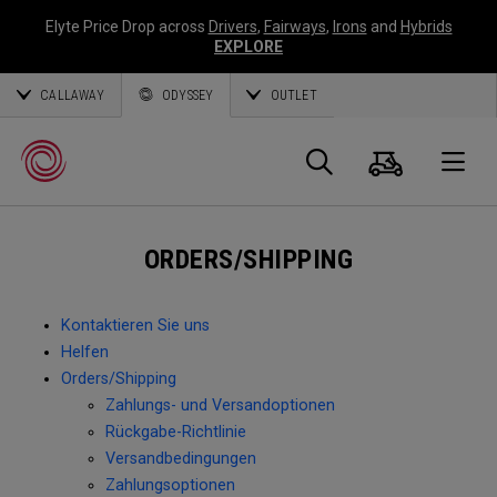
Elyte Price Drop across
Drivers
,
Fairways
,
Irons
and
Hybrids
EXPLORE
CALLAWAY
ODYSSEY
OUTLET
Warenk
Suche
O
ORDERS/SHIPPING
Callaway
Golf
Kontaktieren Sie uns
Helfen
Orders/Shipping
Zahlungs- und Versandoptionen
Rückgabe-Richtlinie
Versandbedingungen
Zahlungsoptionen