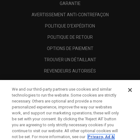
GARANTIE
AVERTISSEMENT ANTI-CONTREFAÇON
POLITIQUE D'EXPÉDITION
POLITIQUE DE RETOUR
OPTIONS DE PAIEMENT
TROUVER UN DÉTAILLANT
REVENDEURS AUTORISÉS
SCAM AWARENESS
We and our third-party partners use cookies and similar
A PROPOS
technologies to run the website. Some cookies are strictly
necessary. Others are optional and provide a more
MENTIONS LÉGALES
personalized experience, improve the way our websites
work, and support our marketing operations; these will only
be set with your consent. By clicking the ‘Reject All' button
you are agreeing to only strictly necessary cookies if you
continue to visit our website. All other optional cookies will
not be set. For more information, see our
Privacy, Ad &