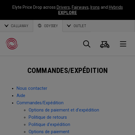
Elyte Price Drop across
Drivers
,
Fairways
,
Irons
and
Hybrids
EXPLORE
CALLAWAY
ODYSSEY
OUTLET
Panier
Recherch
O
COMMANDES/EXPÉDITION
Callaway
Golf
Nous contacter
Aide
Commandes/Expédition
Options de paiement et d’expédition
Politique de retours
Politique d'expédition
Options de paiement