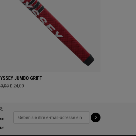
YSSEY JUMBO GRIFF
30,00
£ 24,00
R:
ten
te!