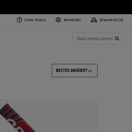
Order Status
Anmelden
Warenkorb (
0
)
NEW Tri-Hot Square 2 Square
ollection
Such
Putters
SUCH
BESTES ANGEBOT