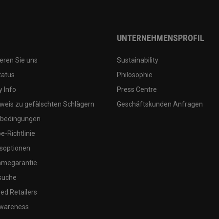
UNTERNEHMENSPROFIL
eren Sie uns
Sustainability
tatus
Philosophie
 Info
Press Centre
weis zu gefälschten Schlägern
Geschäftskunden Anfragen
bedingungen
-Richtlinie
soptionen
megarantie
suche
ed Retailers
wareness