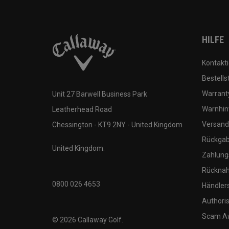
HILFE
Kontakti
Bestells
Warranty
Unit 27 Barwell Business Park
Warnhin
Leatherhead Road
Versand
Chessington - KT9 2NY - United Kingdom
Rückgabe
United Kingdom:
Zahlung
Rücknah
0800 026 4653
Händler
Authoris
Scam A
©
2026
Callaway Golf.