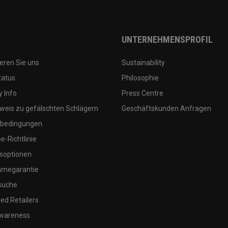
UNTERNEHMENSPROFIL
eren Sie uns
Sustainability
tatus
Philosophie
 Info
Press Centre
weis zu gefälschten Schlägern
Geschäftskunden Anfragen
bedingungen
-Richtlinie
soptionen
megarantie
suche
ed Retailers
wareness