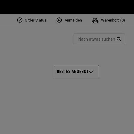
Order Status
Anmelden
Warenkorb (
0
)
NEW Tri-Hot Square 2 Square
ollection
Such
Putters
SUCH
BESTES ANGEBOT