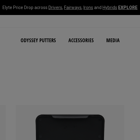
Elyte Price Drop across
Drivers
,
Fairways
,
Irons
and
Hybrids
EXPLORE
NEW Damascus Milled C
ODYSSEY PUTTERS
ACCESSORIES
MEDIA