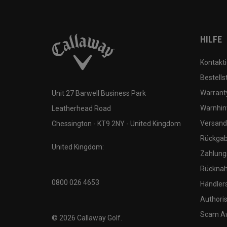
HILFE
Kontakti
Bestells
Warranty
Unit 27 Barwell Business Park
Warnhin
Leatherhead Road
Versand
Chessington - KT9 2NY - United Kingdom
Rückgabe
United Kingdom:
Zahlung
Rücknah
0800 026 4653
Händler
Authoris
Scam A
©
2026
Callaway Golf.