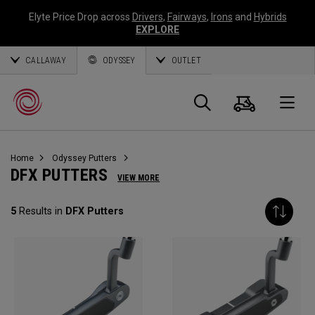
Elyte Price Drop across
Drivers
,
Fairways
,
Irons
and
Hybrids
EXPLORE
CALLAWAY
ODYSSEY
OUTLET
Warenk
Suche
O
Home
Odyssey Putters
Callaway
DFX PUTTERS
VIEW MORE
Golf
5
Results in
DFX Putters