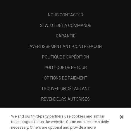
NOUS CONTACTER
STATUT DE LA COMMANDE
GARANTIE
AVERTISSEMENT ANTI-CONTREFAÇON
POLITIQUE D'EXPÉDITION
POLITIQUE DE RETOUR
OPTIONS DE PAIEMENT
TROUVER UN DÉTAILLANT
REVENDEURS AUTORISÉS
SCAM AWARENESS
We and our third-party partners use cookies and similar
A PROPOS
technologies to run the website. Some cookies are strictly
necessary. Others are optional and provide a more