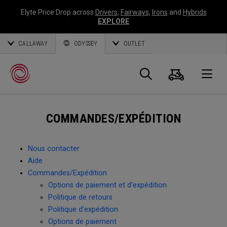
Elyte Price Drop across
Drivers
,
Fairways
,
Irons
and
Hybrids
EXPLORE
CALLAWAY
ODYSSEY
OUTLET
Panier
Recherch
O
COMMANDES/EXPÉDITION
Callaway
Golf
Nous contacter
Aide
Commandes/Expédition
Options de paiement et d’expédition
Politique de retours
Politique d'expédition
Options de paiement