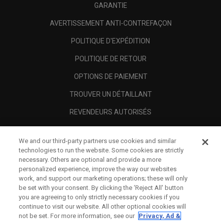
GARANTIE
AVERTISSEMENT ANTI-CONTREFAÇON
POLITIQUE D'EXPÉDITION
POLITIQUE DE RETOUR
OPTIONS DE PAIEMENT
TROUVER UN DÉTAILLANT
REVENDEURS AUTORISÉS
SCAM AWARENESS
We and our third-party partners use cookies and similar
A PROPOS
technologies to run the website. Some cookies are strictly
necessary. Others are optional and provide a more
MENTIONS LÉGALES
personalized experience, improve the way our websites
work, and support our marketing operations; these will only
be set with your consent. By clicking the ‘Reject All' button
you are agreeing to only strictly necessary cookies if you
continue to visit our website. All other optional cookies will
not be set. For more information, see our
Privacy, Ad &