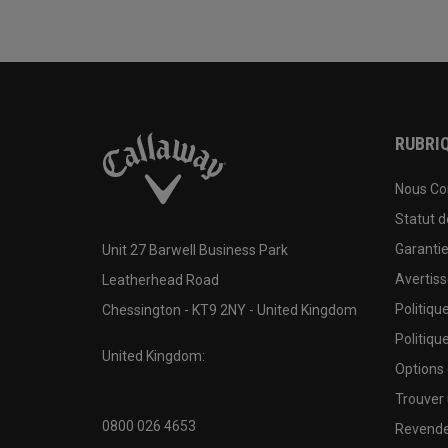
RUBRIQ
Nous Co
Statut 
Garanti
Unit 27 Barwell Business Park
Avertis
Leatherhead Road
Politiqu
Chessington - KT9 2NY - United Kingdom
Politiqu
United Kingdom:
Options
Trouver 
0800 026 4653
Revende