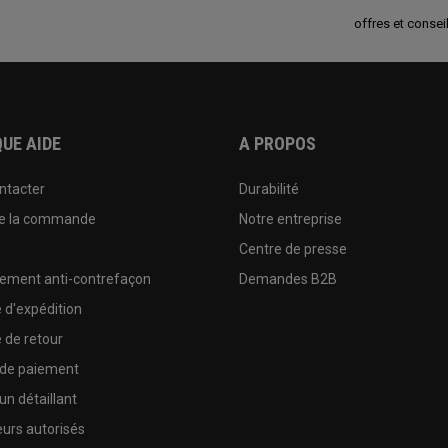
offres et conseil
UE AIDE
A PROPOS
ntacter
Durabilité
de la commande
Notre entreprise
e
Centre de presse
sement anti-contrefaçon
Demandes B2B
e d'expédition
e de retour
 de paiement
un détaillant
urs autorisés