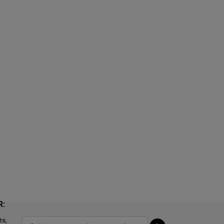
R:
ts,