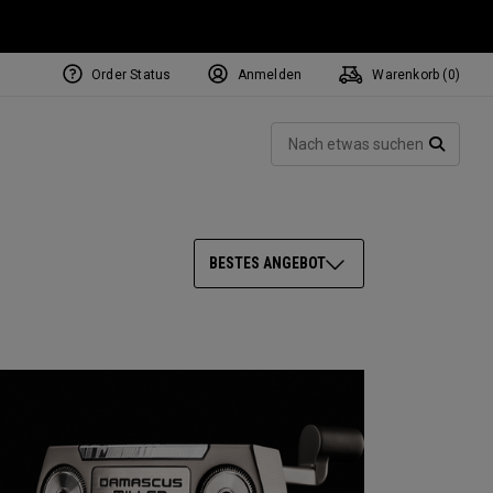
Order Status
Anmelden
Warenkorb (
0
)
NEW Tri-Hot Square 2 Square
ollection
Such
Putters
SUCH
BESTES ANGEBOT