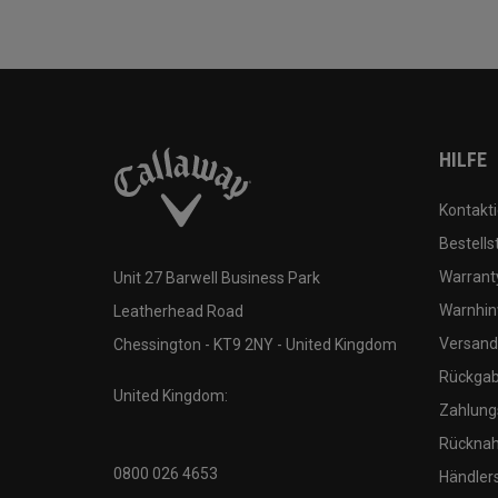
HILFE
Kontakti
Bestells
Warranty
Unit 27 Barwell Business Park
Warnhin
Leatherhead Road
Versand
Chessington - KT9 2NY - United Kingdom
Rückgabe
United Kingdom:
Zahlung
Rücknah
0800 026 4653
Händler