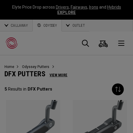
Elyte Price Drop across
Drivers
,
Fairways
,
Irons
and
Hybrids
EXPLORE
CALLAWAY
ODYSSEY
OUTLET
Panier
Recherch
O
Home
Odyssey Putters
Callaway
DFX PUTTERS
VIEW MORE
Golf
5
Results in
DFX Putters